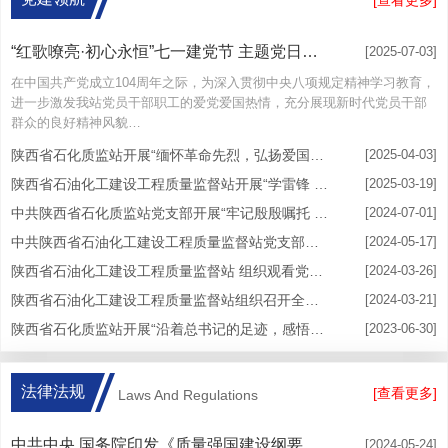
[查看更多]
“红歌嘹亮·初心永恒”七一建党节 主题党日活动
[2025-07-03]
在中国共产党成立104周年之际，为深入贯彻中央八项规定精神学习教育，
进一步激发我站党员干部职工的爱党爱国热情，充分展现新时代党员干部
群众的良好精神风貌…
陕西省石化质监站开展“缅怀革命先烈，弘扬爱国精神”党建活动
[2025-04-03]
陕西省石油化工建设工程质量监督站开展“学雷锋 做志愿 服务改革建新功”志愿服务活动
[2025-03-19]
中共陕西省石化质监站党支部开展“牢记殷殷嘱托 践行初心使命”主题党日活动
[2024-07-01]
中共陕西省石油化工建设工程质量监督站党支部组织开展党纪学习教育
[2024-05-17]
陕西省石油化工建设工程质量监督站 组织观看党史记录电影《我们的七月》
[2024-03-26]
陕西省石油化工建设工程质量监督站组织召开全体党员大会学习贯彻全国两会精神
[2024-03-21]
陕西省石化质监站开展“沿着总书记的足迹，感悟思想伟力”主题教育党建活动
[2023-06-30]
法律法规
[查看更多]
Laws And Regulations
中共中央 国务院印发《质量强国建设纲要》__2023年第5号国务院公报_中国政府网
[2024-05-24]